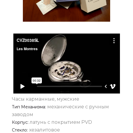
Часы карманные, мужские
механические с ручным
Тип Механизма:
заводом
латунь с покрытием PVD
Корпус:
хезалитовое
Стекло: