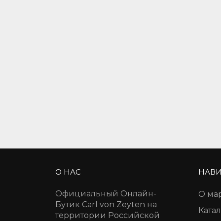
О НАС
НАВИ
Официальный Онлайн-
О ма
Бутик Carl von Zeyten на
Катал
территории Российской