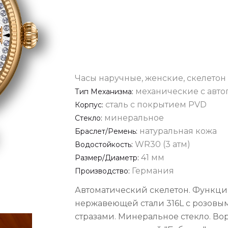
Часы наручные, женские, скелетон
механические с авт
Тип Механизма:
сталь с покрытием PVD
Корпус:
минеральное
Стекло:
натуральная кожа
Браслет/Ремень:
WR30 (3 атм)
Водостойкость:
41 мм
Размер/диаметр:
Германия
Производство:
Автоматический скелетон. Функции
нержавеющей стали 316L с розовы
стразами. Минеральное стекло. Во