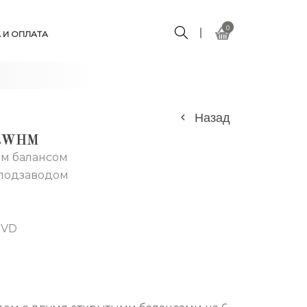
0
 И ОПЛАТА
Назад
3RWHM
ым балансом
оподзаводом
PVD