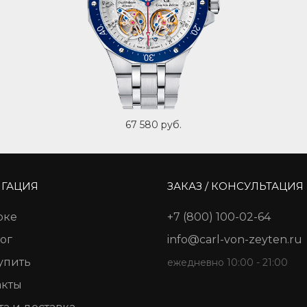
67 580 руб.
ГАЦИЯ
ЗАКАЗ / КОНСУЛЬТАЦИЯ
рке
+7 (800) 100-02-64
ог
info@carl-von-zeyten.ru
упить
ежедневно 10:00 - 21:00
акты