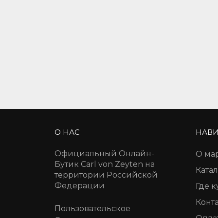
О НАС
НАВИ
Официальный Онлайн-
О ма
Бутик Carl von Zeyten на
Катал
территории Российской
Федерации
Где к
Конт
Пользовательское