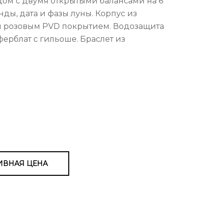
дом с двумя открытыми балансами на 6
нды, дата и фазы луны. Корпус из
и розовым PVD покрытием. Водозащита
ферблат с гильоше. Браслет из
ИВНАЯ ЦЕНА